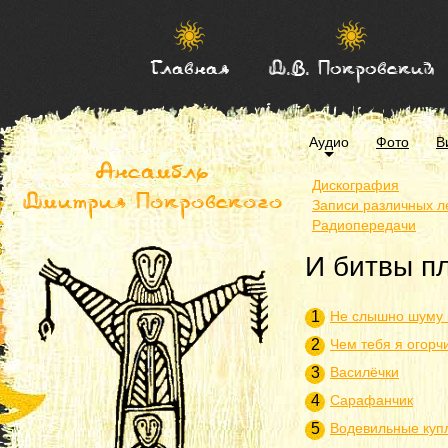
Главная
Д.В. Покровский
Аудио
Фото
В
Ансамбль
Дискография
Дмитрия Покровского
Записи различных л
Радиопередачи
И битвы пл
1
Не слышно шуму 
2
Чем тебя я огорч
3
Василёчки
4
Сарафанчик
5
Водевильные куп