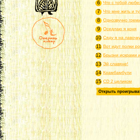
6
Что с тобой,любе
7
Что мне жить и т
8
Однозвучно греми
9
Оседлаю я коня
10
Сяду я на лавочк
11
Вот идут полки р
12
Брызни искрами 
13
Эй,славяне!
14
Крамбамбули
15
CD 2 целиком
Открыть проигрыва