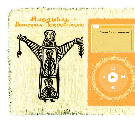
f
Сцена 4 - Оплакивание п
l
n
o
p
M