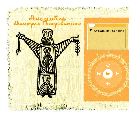
f
Страдания | Suffering ditt
l
n
o
p
M