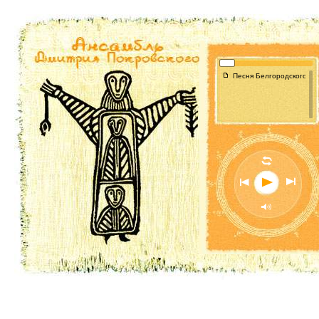
f
Песня Белгородского 12-г
l
n
o
p
M