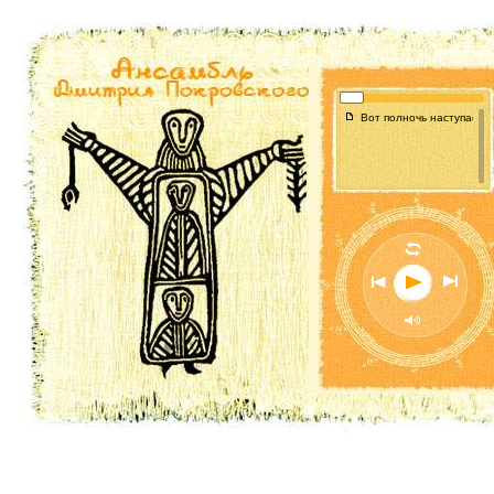
f
Вот полночь наступает | 
l
n
o
p
M