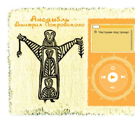
f
Частушки под трещотки(2)
l
n
o
p
M