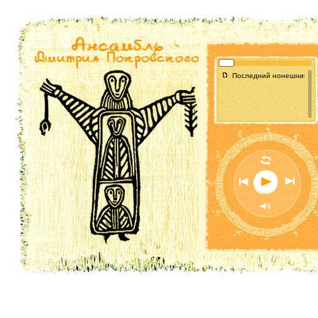
f
Последний нонешний денёч
l
n
o
p
M