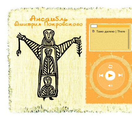
f
Тамо далеко | There far 
l
n
o
p
M