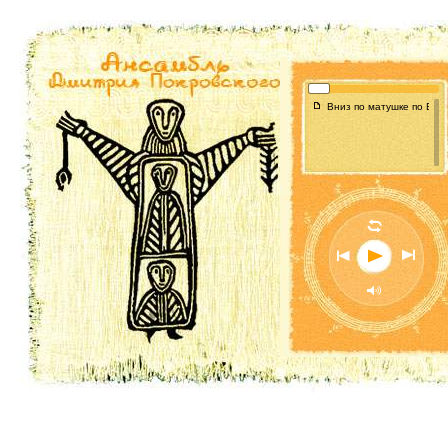
f
Вниз по матушке по Волг
l
n
o
p
M