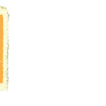
е | Down the mother Volga