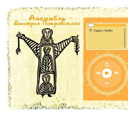
f
Садко | Sadko
l
n
o
p
M