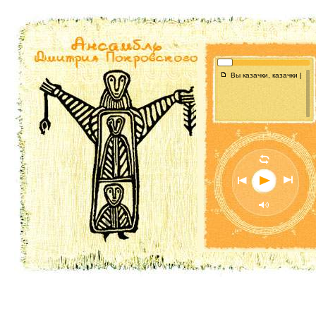
f
Вы казачки, казачки | Co
l
n
o
p
M