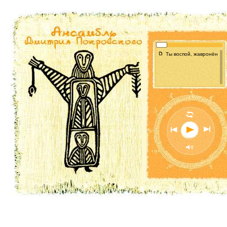
f
Ты воспой, жавронёнок мо
l
n
o
p
M