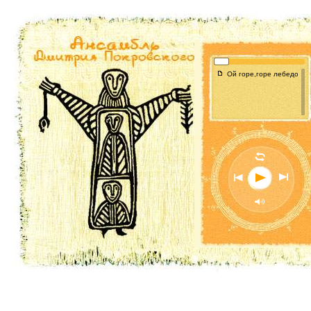
f
Ой горе,горе лебедоньку м
l
n
o
p
M