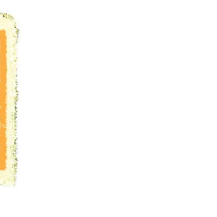
оему | It's the grief to my dear swan